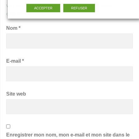
Votre adresse de messagerie ne sera pas publiée. Les champs
ACCEPTER
REFUSER
obligatoires sont indiqués par un *
Nom
*
E-mail
*
Site web
Enregistrer mon nom, mon e-mail et mon site dans le