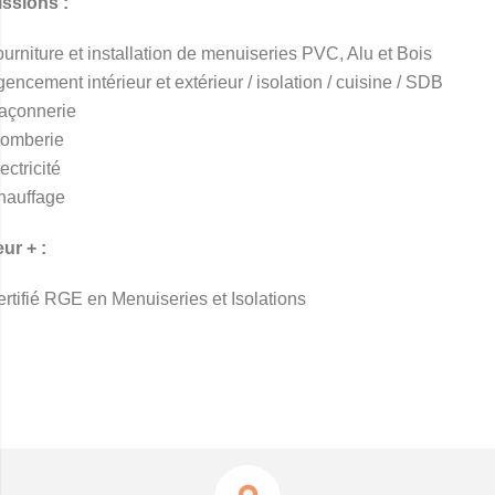
issions :
urniture et installation de menuiseries PVC, Alu et Bois
encement intérieur et extérieur / isolation / cuisine / SDB
açonnerie
lomberie
ectricité
hauffage
ur + :
rtifié RGE en Menuiseries et Isolations