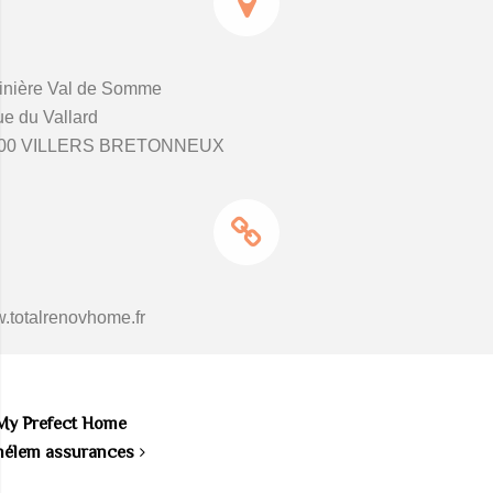
inière Val de Somme
e du Vallard
00 VILLERS BRETONNEUX
.totalrenovhome.fr
My Prefect Home
hélem assurances