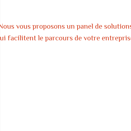
Nous vous proposons un panel de solution
ui facilitent le parcours de votre entrepris
Un hébergement
Vous créez votre entreprise et recherchez un bureau ou un atelie
? Les pépinières d’entreprises d’Amiens-Picardie sont là pour
accueillir votre projet.