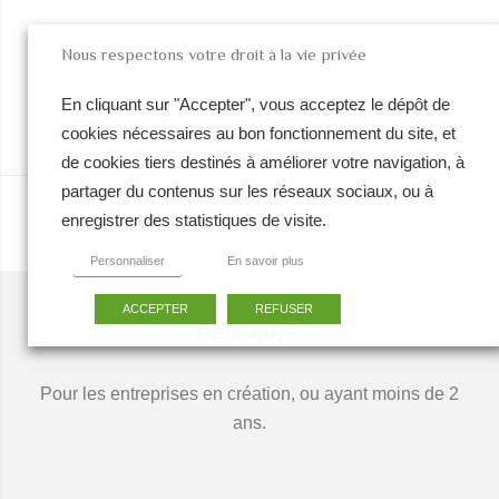
ourrier, accueil, photocopieur, salle de réunion équipées, espa
de restauration…En pépinière, il y a plein de petit services dont
Nous respectons votre droit à la vie privée
vous ne pourrez plus vous passer.
En cliquant sur "Accepter", vous acceptez le dépôt de
cookies nécessaires au bon fonctionnement du site, et
de cookies tiers destinés à améliorer votre navigation, à
partager du contenus sur les réseaux sociaux, ou à
enregistrer des statistiques de visite.
Personnaliser
En savoir plus
ACCEPTER
REFUSER
Pour qui ?
Pour les entreprises en création, ou ayant moins de 2
ans.