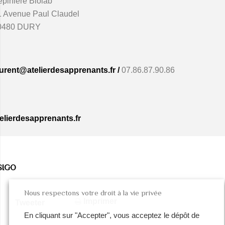
pinière Biolab
1 Avenue Paul Claudel
0480 DURY
aurent@atelierdesapprenants.fr /
07.86.87.90.86
telierdesapprenants.fr
SIGO
Nous respectons votre droit à la vie privée
Imprimer
Tweeter
En cliquant sur "Accepter", vous acceptez le dépôt de