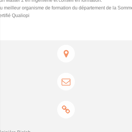
un Master 2 en ingénierie et conseil en formation.
lu meilleur organisme de formation du département de la Somm
rtifié Qualiopi