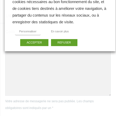
cookies nécessaires au bon fonctionnement du site, et
de cookies tiers destinés à améliorer votre navigation, à
partager du contenus sur les réseaux sociaux, ou à
LAISSER UN COMMENTAIRE
enregistrer des statistiques de visite.
Commentaire
*
Personnaliser
En savoir plus
ACCEPTER
REFUSER
Votre adresse de messagerie ne sera pas publiée. Les champs
obligatoires sont indiqués par un *